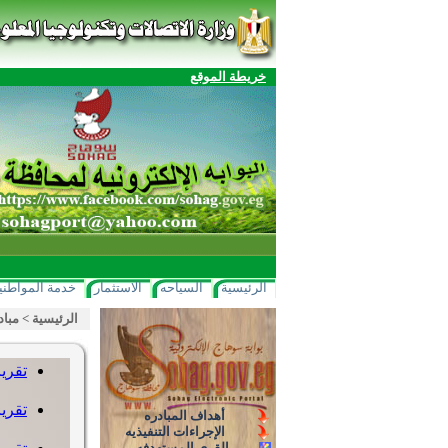
خريطة الموقع
الرئيسية
السياحه
الاستثمار
خدمة المواطني
الرئيسية
>
مباد
تقرير طم
تقرير المر
أهداف المبادره
الإجراءات التنفيذيه
القرى المستهدفه