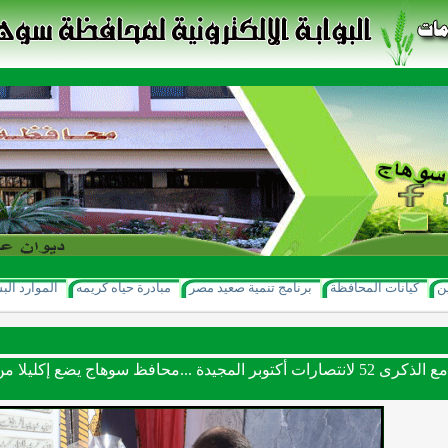
ن
كيانات المحافظة
برنامج تنمية صعيد مصر
مبادرة حياه كريمه
الموارد الب
* بالتزامن مع الذكرى 52 لانتصارات أكتوبر المجيدة ...محافظ سوهاج يض