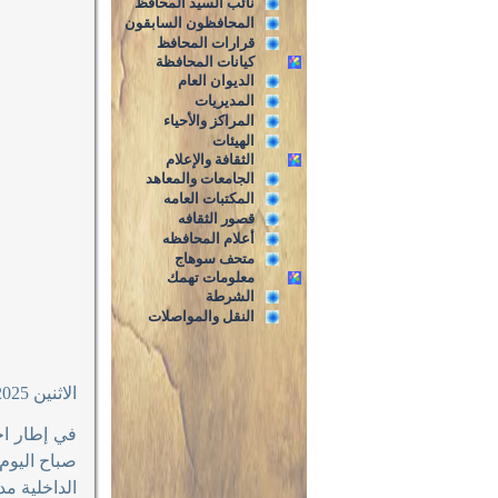
نائب السيد المحافظ
المحافظون السابقون
قرارات المحافظ
كيانات المحافظة
الديوان العام
المديريات
المراكز والأحياء
الهيئات
الثقافة والإعلام
الجامعات والمعاهد
المكتبات العامه
قصور الثقافه
أعلام المحافظه
متحف سوهاج
معلومات تهمك
الشرطة
النقل والمواصلات
الاثنين 6/10/2025م
صباح اليوم
الداخلية م