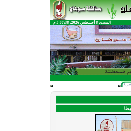
السبت، 8 أغسطس 2026، 5:07:38 م
شرية
هطا