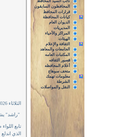
نائب السيد المحافظ
المحافظون السابقون
قرارات المحافظ
كيانات المحافظة
الديوان العام
المديريات
المراكز والأحياء
الهيئات
الثقافة والإعلام
الجامعات والمعاهد
المكتبات العامه
قصور الثقافه
أعلام المحافظه
متحف سوهاج
معلومات تهمك
الشرطة
النقل والمواصلات
الثلاثاء 12/5/2026م
"
راشد" يش
تابع اللوا
الذي اندلع