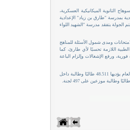
اج الثانوية الميكانيكية العسكرية،
 الشهادة الإعدادية بمدرسة "طارق بن زياد" الإعدادية
ؤدي بها 360 طالبة الاختبارات، واختتم الجولة بتفقد مدرسة "الشهيد اللواء
تحانات ومدى شمول الأسئلة للمناهج
الطبية اللازمة تحسبًا لأي طارئ، كما
رية، ورفع الإشغالات وإلزام الباعة
من جانبه، أوضح وكيل وزارة التربية والتعليم، أن امتحانات الدبلومات الفنية هذا العام يؤديها 48.511 طالبًا وطالبة داخل
.