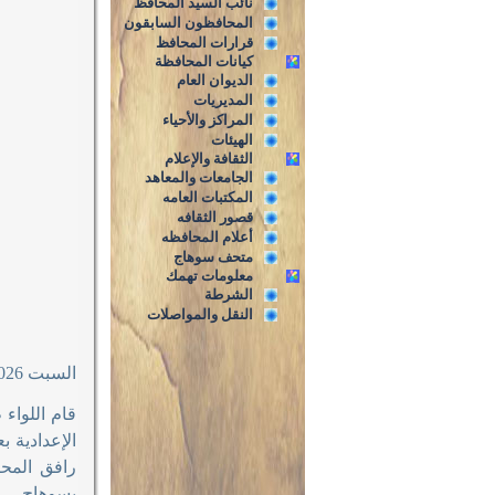
نائب السيد المحافظ
المحافظون السابقون
قرارات المحافظ
كيانات المحافظة
الديوان العام
المديريات
المراكز والأحياء
الهيئات
الثقافة والإعلام
الجامعات والمعاهد
المكتبات العامه
قصور الثقافه
أعلام المحافظه
متحف سوهاج
معلومات تهمك
الشرطة
النقل والمواصلات
السبت 6/6/2026م
قام اللواء
الإعدادية ب
رافق المحا
بسوهاج
.