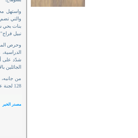
واستهل محا
نبيل فراج" الابتدائية، وتضم ١١ 
وحرص المحا
الدراسية، م
شدّد على أ
الجائلين ب
128 لجنة على مستوى المحافظة، فيما يخوض امتحانات الشهادة الإعدادية 99.902 طالبًا وطالبة موزعين على 497 لجنة
مصدر الخبر