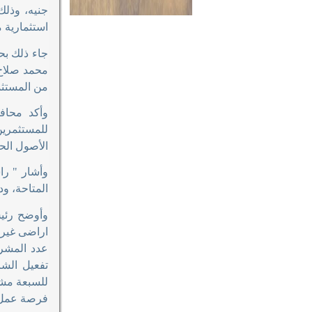
جنيه، وذلك
استثمارية م
جاء ذلك بح
محمد صلاح 
من المستث
وأكد محاف
للمستثمرين
الأصول الحك
وأشار " را
المتاحة، ود
وأوضح رئيس
اراضى غير 
تفعيل الشر
فرصة عمل مباشرة، و 0