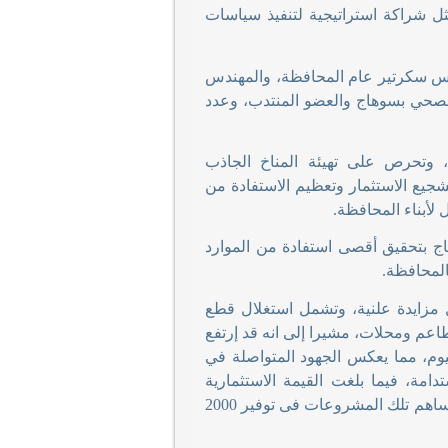
ثل شراكة استراتيجية لتنفيذ سياسات
يس سكرتير عام المحافظة، والمهندس
صحي بسوهاج والعضو المنتدب، وعدد
 وتحرص على تهيئة المناخ الجاذب
تشجيع الاستثمار وتعظيم الاستفادة من
 لأبناء المحافظة
.
اج بتحقيق أقصى استفادة من الموارد
بالمحافظة
.
مزايدة علنية، وتشمل استغلال قطع
اعم ومحلات، مشيرا إلى انه قد إرتفع
د توقيع بروتوكولات اليوم، مما يعكس الجهود المتواصلة في
امة، فيما بلغت القيمة الاستثمارية
للسبعة مشروعات 1.8 مليار جنيه، تأول ملكيتها للشركة بعد انتهاء مدة التعاقد، وتساهم تلك المشروعات فى توفير 2000