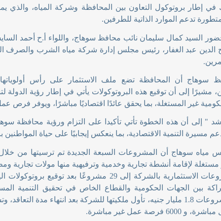
 في إطار بروتوكول التعاون بين المحافظة وشركة المياه، والذي يم
تطورة تدعم الموارد الذاتية للطرفين
.
ضور السيد كمال سليمان نائب محافظ سوهاج، واللواء أ.ح أحمد السا
الدين عبد الغفار، رئيس مجلس إدارة شركة مياه الشرب والصرف ال
مرين
.
ظ سوهاج أن المحافظة تضع ملف الاستثمار على رأس أولوياتها،
، مشيرًا إلى أن توقيع هذه البروتوكولات يأتي في إطار رؤية الدولة ل
ومية غير المستغلة، بما يحقق عائدًا اقتصاديًا مباشرًا، ويوفر فرص عمل
شد " إلى أن هذه الخطوة تأتي تأكيدا على التزام ورؤية محافظة سوه
عم مسيرة التنمية الاقتصادية، بما ينعكس إيجابيًا على حياة المواطنين 
 مياه سوهاج أن المشروعات السبعة الجديدة تم ترسيتها من خلال 
مستغلة لإقامة أنشطة تجارية وخدمية وترفيهية منها مولات تجارية ومط
عدد المشروعات الاستثمارية بالشركة إلى 29 مشروعًا بع
اكة بين الجهات الحكومية والقطاع الخاص في تحقيق التنمية المستد
600 فرصة عمل غير مباشرة
.