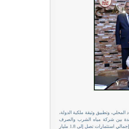
 المحلي، وتطبيق وثيقة ملكية الدولة،
م، توقيع 7 بروتوكولات تعاون جديدة بين شركة مياه الشرب والصرف
الصحي وعدد من المستثمرين، لاستغلال 7 مواقع استثمارية بنظام حق الانتفاع، بإجمالي استثمارات تصل إلى 1.8 مليار