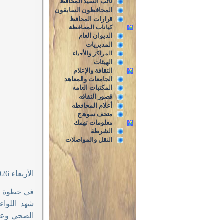
نائب السيد المحافظ
المحافظون السابقون
قرارات المحافظ
كيانات المحافظة
الديوان العام
المديريات
المراكز والأحياء
الهيئات
الثقافة والإعلام
الجامعات والمعاهد
المكتبات العامه
قصور الثقافه
أعلام المحافظه
متحف سوهاج
معلومات تهمك
الشرطة
النقل والمواصلات
الأربعاء 10/6/2026م
في خطوة جا