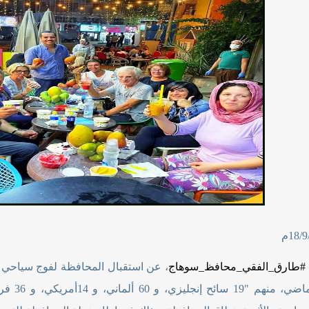
#
طارق_الفقي_محافظ_سوهاج
الأسبوع ا