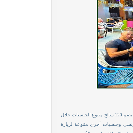
، عن استقبال المحافظة لفوج سياحي يضم 120 سائح متنوع الجنسيات خلال
لماضي، منهم "19 سائح إنجليزي، و 60 ألماني، و 14أمريكي، و 36 فرنسى وجنسيات أخرى متنوعة لزيارة