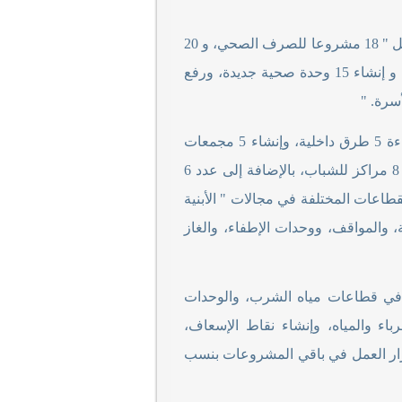
وأوضح محافظ سوهاج أن خطة مشروعات " حياة كريمة " بقرى مركز طما، تشمل " 18 مشروعا للصرف الصحي، و 20
مشروعا لمد وتدعيم شبكات مياه الشرب، و 34 مشروعا لتطوير شبكة الكهرباء، و إنشاء 15 وحدة صحية جديدة، ورفع
" .
وأشار " الفقي " إلى أن خطة المبادرة بمركز طما تشمل أيضا " إنشاء ورفع كفاءة 5 طرق داخلية، وإنشاء 5 مجمعات
للخدمات الحكومية، و 5 مجمعات للخدمات الزراعية، بالإضافة إلى إنشاء وتطوير 8 مراكز للشباب، بالإضافة إلى عدد 6
عات المختلفة في مجالات " الأبنية
ة، والمواقف، ووحدات الإطفاء، والغاز
فظ على الانتهاء من العديد من تلك المشروعات بنسبة تنفيذ 100%، في قطاعات مياه الشرب، والوحدات
اء والمياه، وإنشاء نقاط الإسعاف،
مرار العمل في باقي المشروعات بنسب