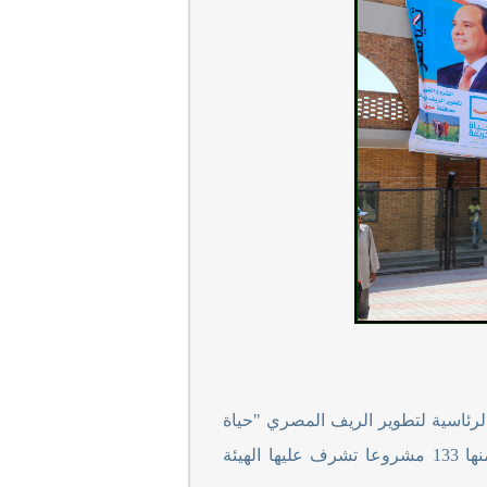
لرئاسية لتطوير الريف المصري "حياة
كريمة" بقرى مركز طما، والتي بلغ عددها 175 مشروعا بمختلف القطاعات، منها 133 مشروعا تشرف عليها الهيئة