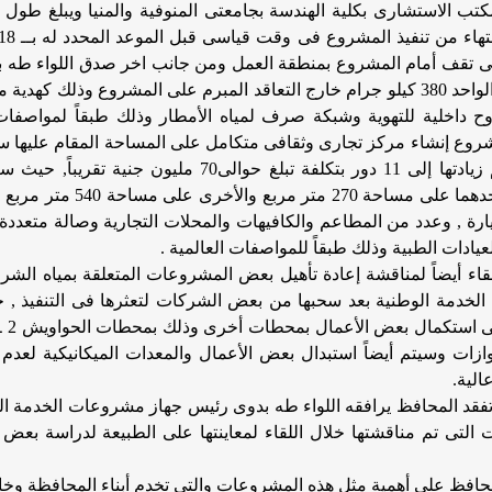
تب الاستشارى بكلية الهندسة بجامعتى
تهاء
من تنفيذ المشروع فى وقت قياسى قبل الموعد المحدد له بــ 18 شهر وذلك بعد الانتهاء
تى تقف أمام المشروع بمنطقة العمل ومن جانب اخر صدق
اللواء
 كيلو جرام
خارج التعاقد المبرم على المشروع وذلك كهدية من
وح داخلية للتهوية وشبكة صرف لمياه الأمطار وذلك طبقاً لمواصفات
روع إنشاء مركز تجارى وثقافى متكامل على
زيادتها
إلى 11 دور بتكلفة تبلغ حوالى70 مليون جنية تقريباً, حيث سيشمل المركز على عدد 2 دور
2 متر مربع والأخرى على مساحة 540 متر مربع , كما
التجارية وصالة متعددة
عيادات الطبية
وذلك طبقاً للمواصفات العالمية .
قاء أيضاً لمناقشة إعادة تأهيل بعض
المشروعات المتعلقة بمياه الشرب
لخدمة
الوطنية بعد سحبها من بعض الشركات لتعثرها فى التنفيذ ,
 استكمال بعض الأعمال بمحطات أخرى وذلك بمحطات الحواويش 2 ـ
زات وسيتم أيضاً استبدال بعض الأعمال
والمعدات الميكانيكية لعدم 
الية
.
قد المحافظ يرافقه اللواء طه بدوى رئيس جهاز مشروعات الخدمة
ال
التى تم مناقشتها خلال اللقاء
لمعاينتها على الطبيعة لدراسة بعض 
محافظ على أهمية مثل هذه المشروعات والتى تخدم أبناء المحافظة وخ