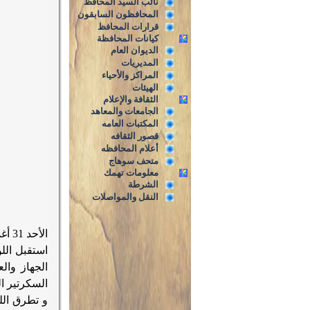
نائب السيد المحافظ
المحافظون السابقون
قرارات المحافظ
كيانات المحافظة
الديوان العام
المديريات
المراكز والأحياء
الهيئات
الثقافة والإعلام
الجامعات والمعاهد
المكتبات العامه
قصور الثقافه
أعلام المحافظه
متحف سوهاج
معلومات تهمك
الشرطة
النقل والمواصلات
الأحد 31 أغسطس 2014
استقبل الل
الجهاز وال
السكرتير ا
و تطرق ال