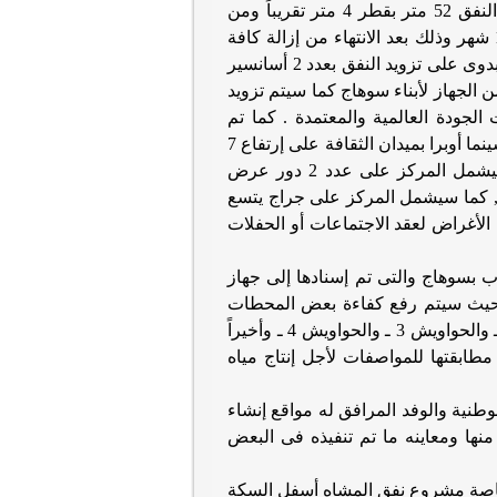
المنوفية والمنيا ويبلغ طول النفق 52 متر بقطر 4 متر تقريباً ومن
من إزالة كافة
طه بدوى على تزويد النفق بعدد 2 أسانسير
 الجهاز لأبناء سوهاج كما سيتم تزويد
 الجودة
العالمية والمعتمدة . كما تم
المساحة المقام عليها سينما أوبرا بميدان الثقافة على إرتفاع 7
عرض
سيشمل المركز على جراج يتسع
 الأغراض لعقد الاجتماعات أو الحفلات
 بسوهاج والتى تم إسنادها إلى جهاز
 حيث سيتم رفع كفاءة بعض
المحطات
والحواويش 3 ـ والحواويش 4 ـ وأخيراً
مطابقتها للمواصفات لأجل إنتاج مياه
وطنية والوفد المرافق له مواقع إنشاء
منها ومعاينه ما تم تنفيذه فى البعض
اصة
مشروع نفق المشاه أسفل السكة