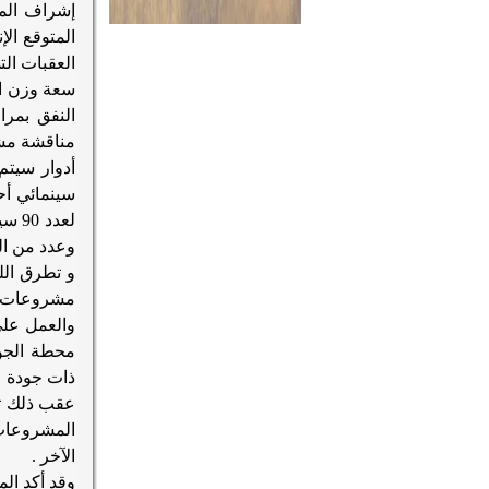
إشراف المك
المتوقع الإن
العقبات ال
سعة وزن الواحد 380
النفق بمرا
مناقشة مش
أدوار سيتم 
سينمائي أحدهما على مساحة 70
لعدد 90 سيارة , وعدد من المطاعم والكافيهات والمحلات
وعدد من ال
و تطرق الل
مشروعات ا
والعمل على
محطة الجوا
ذات جودة ع
عقب ذلك تف
المشروعات 
الآخر .
وقد
أكد ال