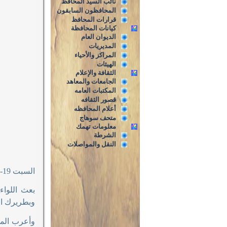
نائب السيد المحافظ
المحافظون السابقون
قرارات المحافظ
كيانات المحافظة
الديوان العام
المديريات
المراكز والأحياء
الهيئات
الثقافة والإعلام
الجامعات والمعاهد
المكتبات العامه
قصور الثقافه
أعلام المحافظه
متحف سوهاج
معلومات تهمك
الشرطة
النقل والمواصلات
السبت 19-4-2025
بعث اللواء
وبطريرك الك
وأعرب المح