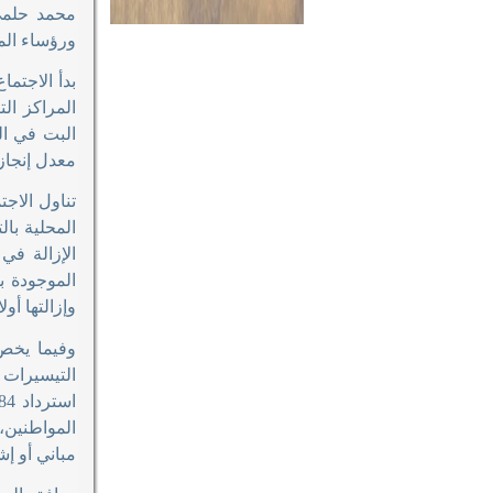
محمد حلمي 
ورؤساء الم
بدأ الاجتم
المراكز ال
البت في ال
معدل إنجاز
تناول الاج
المحلية بالتنس
الإزالة في
الموجودة ب
وإزالتها أول
وفيما يخص
التيسيرات 
المواطنين،
مباني أو إش