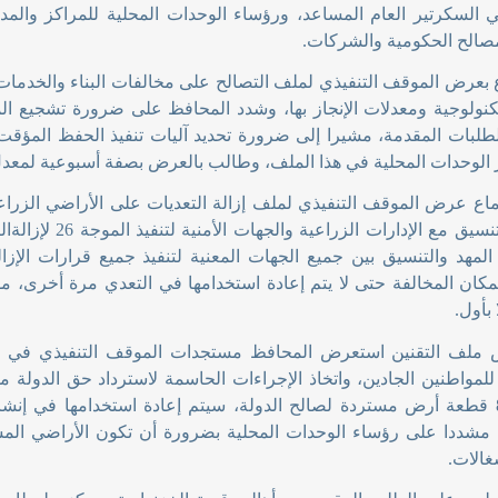
السكرتير العام المساعد، ورؤساء الوحدات المحلية للمراكز والمدن
صالح الحكومية والشركات
.
اع بعرض الموقف التنفيذي لملف التصالح على مخالفات البناء والخدما
تكنولوجية ومعدلات الإنجاز بها، وشدد المحافظ على ضرورة تشجيع ا
طلبات المقدمة، مشيرا إلى ضرورة تحديد آليات تنفيذ الحفظ المؤ
 الوحدات المحلية في هذا الملف، وطالب بالعرض بصفة أسبوعية لمعدل ا
تماع عرض الموقف التنفيذي لملف إزالة التعديات على الأراضي الزراع
يق مع الإدارات الزراعية والجهات الأمنية لتنفيذ الموجة 26 لإزالةالتعديات، وشدد
 المهد والتنسيق بين جميع الجهات المعنية لتنفيذ جميع قرارات الإزال
مكان المخالفة حتى لا يتم إعادة استخدامها في التعدي مرة أخرى، مو
ا بأول
.
 ملف التقنين استعرض المحافظ مستجدات الموقف التنفيذي في هذا
للمواطنين الجادين، واتخاذ الإجراءات الحاسمة لاسترداد حق الدولة م
استرداد 84 قطعة أرض مستردة لصالح الدولة، سيتم إعادة استخدامها في إ
 مشددا على رؤساء الوحدات المحلية بضرورة أن تكون الأراضي المست
غالات
.