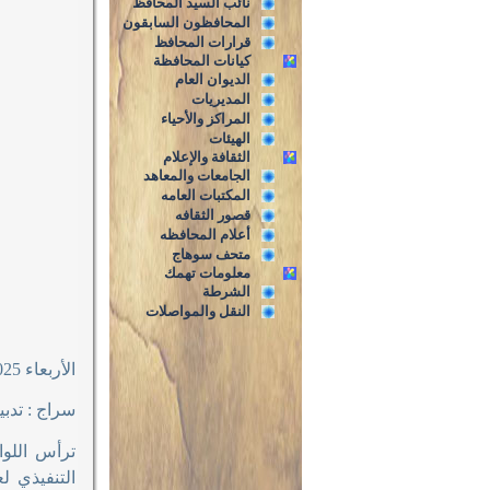
نائب السيد المحافظ
المحافظون السابقون
قرارات المحافظ
كيانات المحافظة
الديوان العام
المديريات
المراكز والأحياء
الهيئات
الثقافة والإعلام
الجامعات والمعاهد
المكتبات العامه
قصور الثقافه
أعلام المحافظه
متحف سوهاج
معلومات تهمك
الشرطة
النقل والمواصلات
الأربعاء 14/5/2025م
سراج : تدب
ترأس اللوا
التنفيذي ل