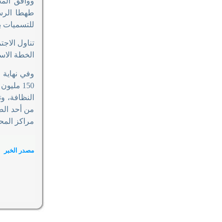
ووافق الم
طهطا الرسم
للتسميات بط
تناول الاج
الخطة الاستثما
وفي نهاية ا
من أحد الص
مراكز المح
مصدر الخبر