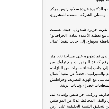
 و الدكتورة فريدة سلام، رئيس مركز
ممثلي الشركة المنفذة للمشروع،
ج بقرية جزيرة شندويل، حيث تضمنت
مع تغطية الأعمدة بمادة "الجرافياتو"
لمحافظة سوهاج، إلى جانب تنفيذ أعمال
ثم افتتح "سراج" أعمال تطوير ميدان مدخل سوهاج البحري بمنطقة أولاد نصير، والذي تم تطويره على مساحة 500 متر
ع كفاءة البردورات والإنترلوك من
ية شمالاً لمسافة 3 كيلومترات طولية، إلى جانب إنشاء ممرات من البازلت،
م والسيراميك، فضلاً عن تنفيذ أعمال
 تتماشى مع الهوية البصرية، وخراطيش
سطحات خضراء ونباتات الزينة
.
جدارية، وتركيب خراطيش وإضاءة ليد،
، والتقى المحافظ عددًا من المواطنين
ين لتحقيق التنمية الحقيقية على أرض