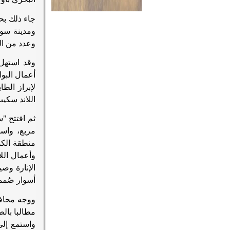
جاء ذلك بح
ومدينة سو
وعدد من الق
وقد استهل 
أعمال البوا
لإبراز الط
اللاند سكيب
مربع، واس
وأعمال الل
الإنارة وص
أسوار صُمم
ووجه محافظ
مطالبا بالص
واستمع إلى