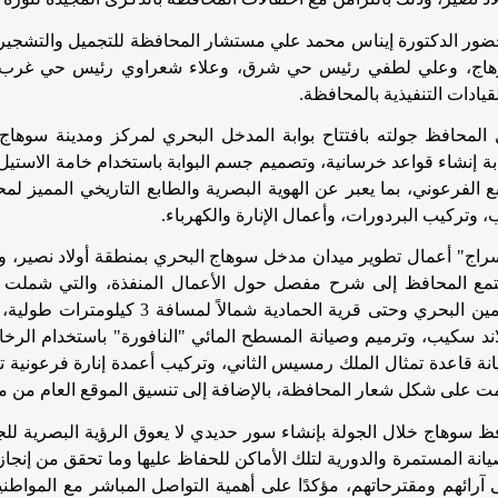
ضور الدكتورة إيناس محمد علي مستشار المحافظة للتجميل والتشجير،
هاج، وعلي لطفي رئيس حي شرق، وعلاء شعراوي رئيس حي غرب، و
يادات التنفيذية بالمحافظة
.
المحافظ جولته بافتتاح بوابة المدخل البحري لمركز ومدينة سوها
بة إنشاء قواعد خرسانية، وتصميم جسم البوابة باستخدام خامة الاستيل، 
ابع الفرعوني، بما يعبر عن الهوية البصرية والطابع التاريخي المميز 
، وتركيب البردورات، وأعمال الإنارة والكهرباء
.
تمع المحافظ إلى شرح مفصل حول الأعمال المنفذة، والتي شملت رف
منطقة الكمين البحري وحتى قرية الحماد
اند سكيب، وترميم وصيانة المسطح المائي "النافورة" باستخدام الرخا
يانة قاعدة تمثال الملك رمسيس الثاني، وتركيب أعمدة إنارة فرعونية
ت على شكل شعار المحافظة، بالإضافة إلى تنسيق الموقع العام من م
 سوهاج خلال الجولة بإنشاء سور حديدي لا يعوق الرؤية البصرية لل
يانة المستمرة والدورية لتلك الأماكن للحفاظ عليها وما تحقق من إنجاز
 آرائهم ومقترحاتهم، مؤكدًا على أهمية التواصل المباشر مع المواطن