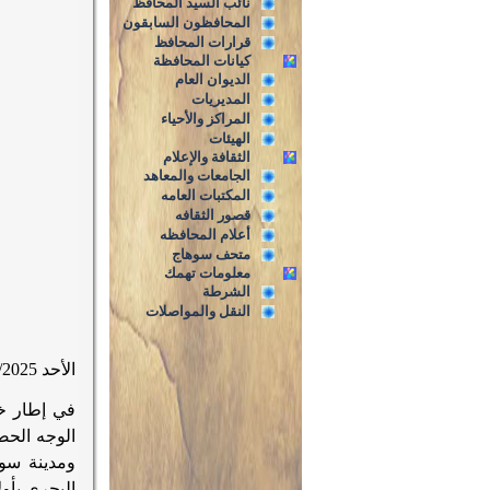
نائب السيد المحافظ
المحافظون السابقون
قرارات المحافظ
كيانات المحافظة
الديوان العام
المديريات
المراكز والأحياء
الهيئات
الثقافة والإعلام
الجامعات والمعاهد
المكتبات العامه
قصور الثقافه
أعلام المحافظه
متحف سوهاج
معلومات تهمك
الشرطة
النقل والمواصلات
الأحد 6/7/2025
في إطار خط
الوجه الحض
ومدينة سو
البحري بأولا