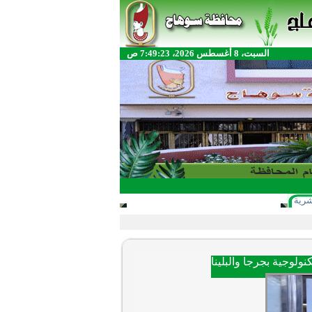
السبت، 8 أغسطس 2026، 7:49:23 ص
شرية
نولوجية بجرجا والبلينا