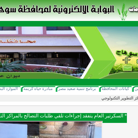
ن
كيانات المحافظة
برنامج تنمية صعيد مصر
مبادرة حياه كريمه
الموارد الب
ز التطوير التكنولوجي
* السكرتير العام يتفقد إجراءات تلقي طلبات التصالح بالمراكز التك