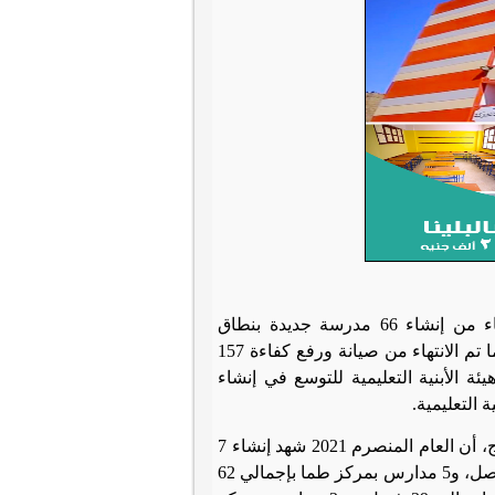
قال اللواء طارق الفقي محافظ سوهاج، أن عام 2021م المنصرم شهد الانتهاء من إنشاء 66 مدرسة جديدة بنطاق
المحافظة، وفرت 834 فصل دراسي، بتكلفة إجمالية بلغت 329.3 مليون جنيه، كما تم الانتهاء من صيانة ورفع كفاءة 157
مع هيئة الأبنية التعليمية للتوسع في إنشاء
 التعليمية
.
ومن جانبه أوضح المهندس السيد أبو عقيل مدير عام هيئة الأبنية التعليمية بسوهاج، أن العام المنصرم 2021 شهد إنشاء 7
مدارس بمركز سوهاج، بإجمالي 97 فصل، و3 مدارس بمركز طهطا بإجمالي 78 فصل، و5 مدارس بمركز طما بإجمالي 62