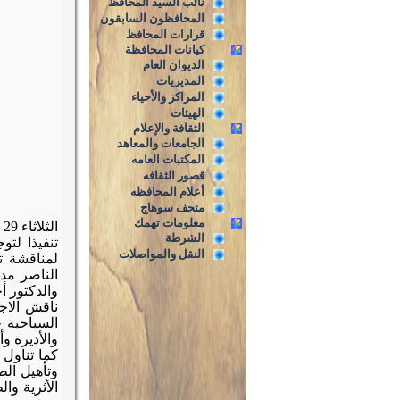
نائب السيد المحافظ
المحافظون السابقون
قرارات المحافظ
كيانات المحافظة
الديوان العام
المديريات
المراكز والأحياء
الهيئات
الثقافة والإعلام
الجامعات والمعاهد
المكتبات العامه
قصور الثقافه
أعلام المحافظه
متحف سوهاج
معلومات تهمك
الثلاثاء 29 نوفمبر 2016 م
الشرطة
تنفيذا لتو
النقل والمواصلات
لمناقشة ت
الناصر مدي
والدكتور أ
ناقش الاج
السياحية ح
والأديرة و
كما تناول
وتأهيل ال
الأثرية وا