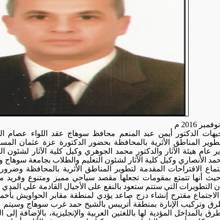
جيهات الدكتور أيمن عبد المنعم محافظ سوهاج عقد اللواء عصام اللي
طوير المناطق الأثرية بالمحافظة بحضور الدكتورة عزة عثمان المس
ر عام هيئة الآثار والدكتور محمد الجوهري وكيل كلية الآثار لشئون ا
حمد الأنصاري وكيل كلية الآثار لشئون التعليم والطلاب بجامعة سوهاج و
تماع الاقتراحات المقدمة لتطوير المناطق الأثرية بالمحافظة وض
يث أنها تتمتع بمقومات تجعلها مقصد سياحي مميز ومتنوع وفريد من ن
أن التطويرات التي ستتم ستعود بالنفع على الأجيال القادمة على المدي 
 الاجتماع مقترح إنشاء درج صاعد يؤدي لمنطقة مقابر الحواويش بأخ
طرق وتركيب الإنارة بمنطقة أتريبس بالشيخ حمد غرب سوهاج وسيتم 
لطرق بالمداخل المؤدية لها باللغتين العربية والإنجليزية، بالإضافة إل