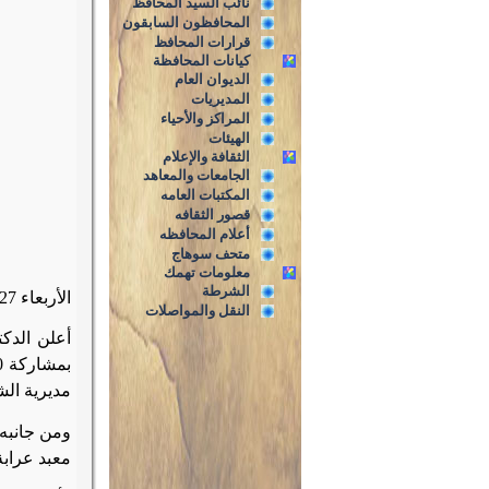
نائب السيد المحافظ
المحافظون السابقون
قرارات المحافظ
كيانات المحافظة
الديوان العام
المديريات
المراكز والأحياء
الهيئات
الثقافة والإعلام
الجامعات والمعاهد
المكتبات العامه
قصور الثقافه
أعلام المحافظه
متحف سوهاج
معلومات تهمك
الشرطة
الأربعاء 27 سبتمبر 2017 م
النقل والمواصلات
أعلن الدك
مديرية الش
ومن جانبه 
معبد عرابة