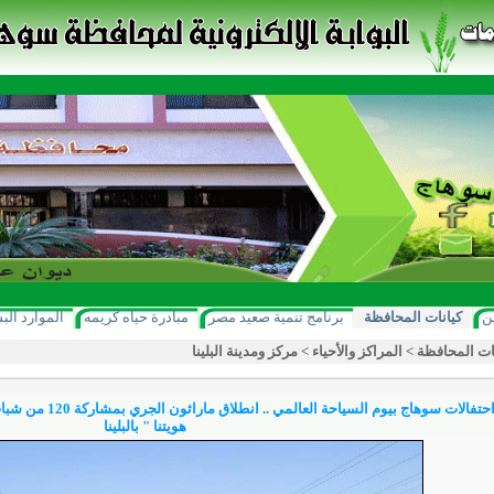
ن
كيانات المحافظة
برنامج تنمية صعيد مصر
مبادرة حياه كريمه
الموارد الب
ات المحافظة
>
المراكز والأحياء
>
مركز ومدينة البلينا
* في إطار احتفالات س
هويتنا " بالبلينا