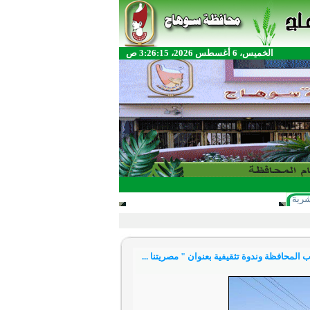
الخميس، 6 أغسطس 2026، 3:26:15 ص
شرية
وهاج بيوم السياحة العالمي .. انطلاق ماراثون الجري بمشاركة 120 من شباب المحافظة وندوة تثقيفية بعنوان " مصريتنا ...