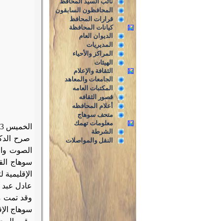
نائب السيد المحافظ
المحافظون السابقون
قرارات المحافظ
كيانات المحافظة
الديوان العام
المديريات
المراكز والأحياء
الهيئات
الثقافة والإعلام
الجامعات والمعاهد
المكتبات العامه
قصور الثقافه
أعلام المحافظه
متحف سوهاج
معلومات تهمك
الخميس 23 مايو 2013
الشرطة
صرح الدكت
النقل والمواصلات
الصوت وال
سوهاج الق
الإقليمية 
عادل عبد ا
وقد تمت م
سوهاج الإق