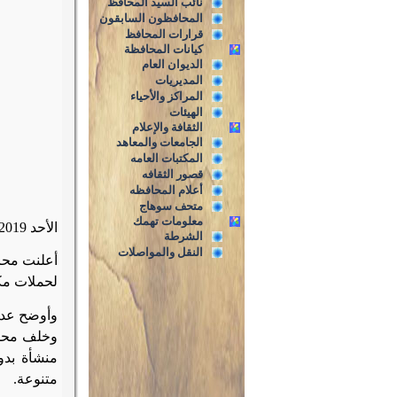
نائب السيد المحافظ
المحافظون السابقون
قرارات المحافظ
كيانات المحافظة
الديوان العام
المديريات
المراكز والأحياء
الهيئات
الثقافة والإعلام
الجامعات والمعاهد
المكتبات العامه
قصور الثقافه
أعلام المحافظه
متحف سوهاج
معلومات تهمك
الأحد 15/9/2019م
الشرطة
النقل والمواصلات
لحملات مكث
وأوضح عدلي
متنوعة.