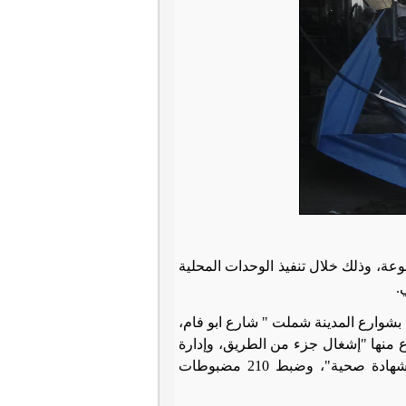
92 محضر إشغالات، وضبط 374 مضبوطات متنوعة، وذلك خلال تنفيذ الوحدات المحلية
.
بشوارع المدينة شملت " شارع ابو فام،
شارع الساحل وأسفرت عن تحرير 33 محضر متنوع منها "إشغال جزء من الطريق، وإدارة
منشأة بدون ترخيص، وممارسة مهنة بائع متجول بدون ترخيص، وعدم حمل شهادة صحية"، وضبط 210 مضبوطات