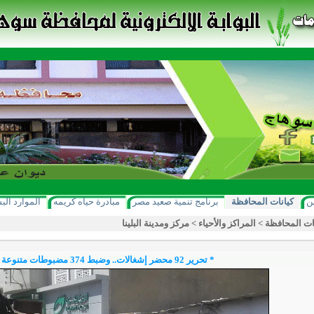
ن
كيانات المحافظة
برنامج تنمية صعيد مصر
مبادرة حياه كريمه
الموارد الب
ات المحافظة
>
المراكز والأحياء
>
مركز ومدينة البلينا
* تحرير 92 محضر إشغالات.. وضبط 374 مضبوطات متنوعة بسوهاج