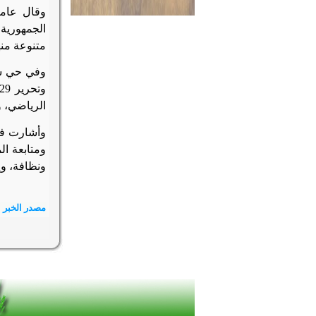
وقال عامر
متنوعة منه
الرياضي، و
وأشارت فر
ونظافة، وإزالة و15 مرافق و
مصدر الخبر