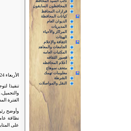
نائب السيد المحافظ
المحافظون السابقون
قرارات المحافظ
كيانات المحافظة
الديوان العام
المديريات
المراكز والأحياء
الهيئات
الثقافة والإعلام
الجامعات والمعاهد
المكتبات العامه
قصور الثقافه
أعلام المحافظه
متحف سوهاج
معلومات تهمك
الأربعاء 26/6/2024م
الشرطة
النقل والمواصلات
تنفيذا لت
والتجميل، 
الفترة الم
وأوضح رئيس
نظافة عامة
على المتاب