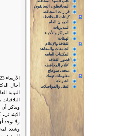
نائب السيد المحافظ
المحافظون السابقون
قرارات المحافظ
كيانات المحافظة
الديوان العام
المديريات
المراكز والأحياء
الهيئات
الثقافة والإعلام
الجامعات والمعاهد
المكتبات العامه
قصور الثقافه
أعلام المحافظه
متحف سوهاج
معلومات تهمك
الأربعاء 23 أغسطس 2017م
الشرطة
أحال الدك
النقل والمواصلات
النيابة ال
التلافيات 
ويذكر
أن 
الابتدائي،
ولا توجد أ
وشدد المح