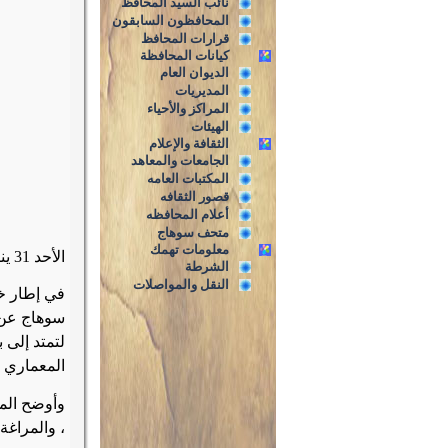
نائب السيد المحافظ
المحافظون السابقون
قرارات المحافظ
كيانات المحافظة
الديوان العام
المديريات
المراكز والأحياء
الهيئات
الثقافة والإعلام
الجامعات والمعاهد
المكتبات العامه
قصور الثقافه
أعلام المحافظه
متحف سوهاج
معلومات تهمك
الأحد 31 يناير 2017 م
الشرطة
النقل والمواصلات
في إطار خط
سوهاج عن ا
لتمتد إلى 
المعماري ا
، والمراغة