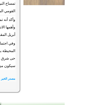
تمساح الني
القومي ال
وأكد أنه 
وأهمها الا
أبريل المق
وفي اجتماع
المحيطة ب
حى شرق سو
سيكون مزا
مصدر الخبر