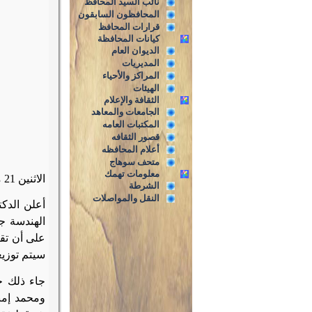
نائب السيد المحافظ
المحافظون السابقون
قرارات المحافظ
كيانات المحافظة
الديوان العام
المديريات
المراكز والأحياء
الهيئات
الثقافة والإعلام
الجامعات والمعاهد
المكتبات العامه
قصور الثقافه
أعلام المحافظه
متحف سوهاج
معلومات تهمك
الاثنين 21 مايو 2018 م
الشرطة
النقل والمواصلات
أعلن الدك
الهندسة ج
على أن تقو
سيتم
توزي
جاء ذلك خ
ومحمد إمب