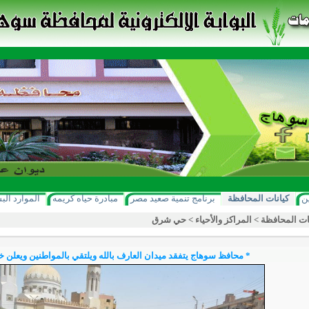
ن
كيانات المحافظة
برنامج تنمية صعيد مصر
مبادرة حياه كريمه
الموارد الب
ات المحافظة
>
المراكز والأحياء
>
حي شرق
* محافظ سوهاج يتفقد ميدان العارف بالله ويلتقي بالمواطنين ويعلن 