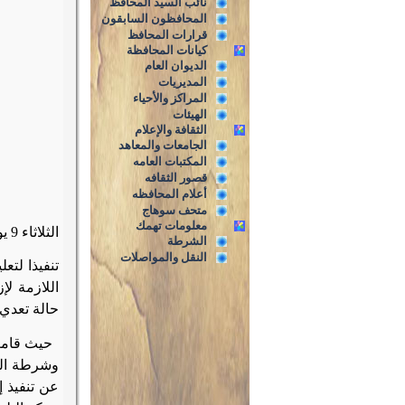
نائب السيد المحافظ
المحافظون السابقون
قرارات المحافظ
كيانات المحافظة
الديوان العام
المديريات
المراكز والأحياء
الهيئات
الثقافة والإعلام
الجامعات والمعاهد
المكتبات العامه
قصور الثقافه
أعلام المحافظه
متحف سوهاج
معلومات تهمك
الثلاثاء 9 يونيو 2015م
الشرطة
النقل والمواصلات
تنفيذا لتع
حالة تعدي 
حيث قامت
وشرطة الم
عن تنفيذ إزالا