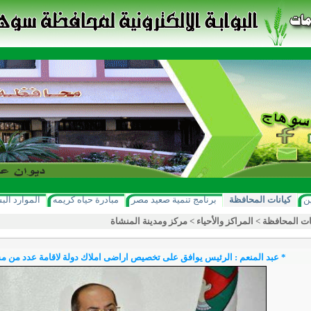
ن
كيانات المحافظة
برنامج تنمية صعيد مصر
مبادرة حياه كريمه
الموارد الب
ات المحافظة
>
المراكز والأحياء
>
مركز ومدينة المنشاة
* عبد المنعم : الرئيس يوافق على تخصيص اراضى املاك دولة لاقامة عدد من م