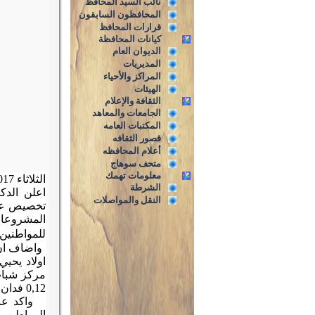
نائب السيد المحافظ
المحافظون السابقون
قرارات المحافظ
كيانات المحافظة
الديوان العام
المديريات
المراكز والأحياء
الهيئات
الثقافة والإعلام
الجامعات والمعاهد
المكتبات العامه
قصور الثقافه
أعلام المحافظه
متحف سوهاج
معلومات تهمك
الثلاثاء 4/7/2017
الشرطة
اعلن الدك
النقل والمواصلات
تخصيص عدد
المشروعات
للمواطنين
0,12 فدان بناحية هاشم عسيرى بمركز دار السلام لاقامة وحدة مطافى عليها .
واكد عبدا
المواطن وت