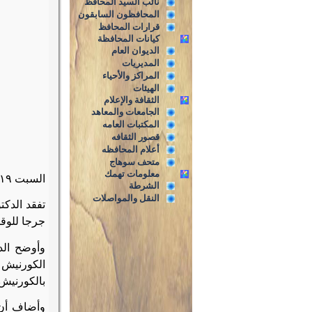
نائب السيد المحافظ
المحافظون السابقون
قرارات المحافظ
كيانات المحافظة
الديوان العام
المديريات
المراكز والأحياء
الهيئات
الثقافة والإعلام
الجامعات والمعاهد
المكتبات العامه
قصور الثقافه
أعلام المحافظه
متحف سوهاج
معلومات تهمك
السبت ٢٤/٨/٢٠١٩م
الشرطة
النقل والمواصلات
تفقد الدك
جرجا للوق
وأوضح الد
الكورنيش 
بالكورنيش،
وأضاف أن 