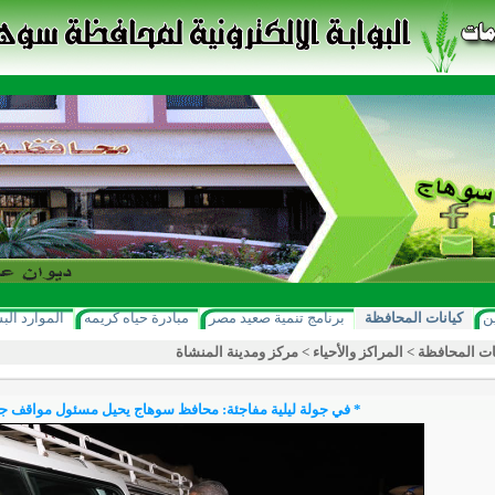
ن
كيانات المحافظة
برنامج تنمية صعيد مصر
مبادرة حياه كريمه
الموارد الب
ات المحافظة
>
المراكز والأحياء
>
مركز ومدينة المنشاة
* في جولة ليلية مفاجئة: محافظ سوهاج يحيل مسئول مواقف جر