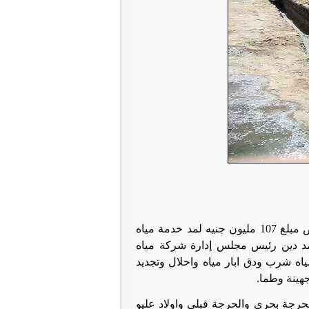
في إطار المبادرة الرئاسية حياة كريمة للنهوض بالقرى الاكثر احتياجاً تم تخصيص مبلغ 107 مليون جنيه لمد خدمة مياه
د دين رئيس مجلس إدارة شركة مياه
 شرب ودق ابار مياه واحلال وتجديد
هينة وطما.
رجة بحرى والحرجة قبلي واولاد عليو