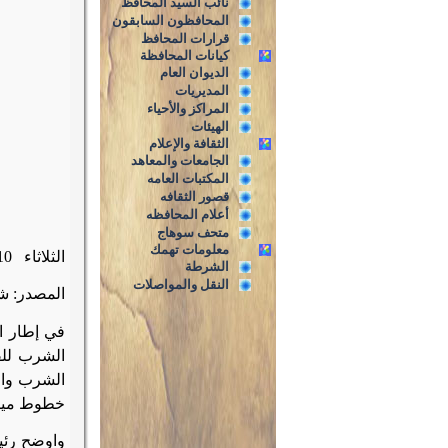
نائب السيد المحافظ
المحافظون السابقون
قرارات المحافظ
كيانات المحافظة
الديوان العام
المديريات
المراكز والأحياء
الهيئات
الثقافة والإعلام
الجامعات والمعاهد
المكتبات العامه
قصور الثقافه
أعلام المحافظه
متحف سوهاج
معلومات تهمك
الثلاثاء
 /11/2020
الشرطة
النقل والمواصلات
المصدر: ش
الشرب للق
الشرب وال
خطوط مياه 
واوضح رئي