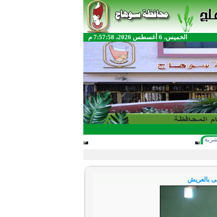
الخميس، 6 أغسطس 2026، 7:57:58 م
شرية
بى بالعريش