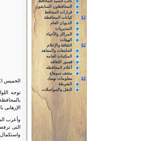
نائب السيد المحافظ
المحافظون السابقون
قرارات المحافظ
كيانات المحافظة
الديوان العام
المديريات
المراكز والأحياء
الهيئات
الثقافة والإعلام
الجامعات والمعاهد
المكتبات العامه
قصور الثقافه
أعلام المحافظه
متحف سوهاج
معلومات تهمك
الخميس 23 أكتوبر 2014
الشرطة
النقل والمواصلات
توجه اللو
بالمحافظة
الإرهابى ب
وأعرب المح
التى ترفضه
واستكمال 