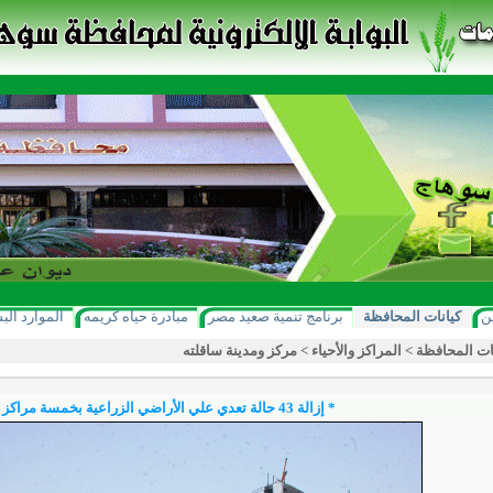
ن
كيانات المحافظة
برنامج تنمية صعيد مصر
مبادرة حياه كريمه
الموارد الب
ات المحافظة
>
المراكز والأحياء
>
مركز ومدينة ساقلته
* إزالة 43 حالة تعدي علي الأراضي الزراعية بخمسة مراكز بسوهاج