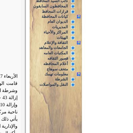
نائب السيد المحافظ
المحافظون السابقون
قرارات المحافظ
كيانات المحافظة
الديوان العام
المديريات
المراكز والأحياء
الهيئات
الثقافة والإعلام
الجامعات والمعاهد
المكتبات العامه
قصور الثقافه
أعلام المحافظه
متحف سوهاج
معلومات تهمك
الأربعاء 17 يونيو 2015م
الشرطة
قامت الوح
النقل والمواصلات
وشرطة ال
وإزالة 10 حالات تعدي على الأراضي الزراعية ناحية مركز المنشاة ،
ناحية مركز المراغة، وإزالة 5 حا
يأتي ذلك ت
والإدارية 