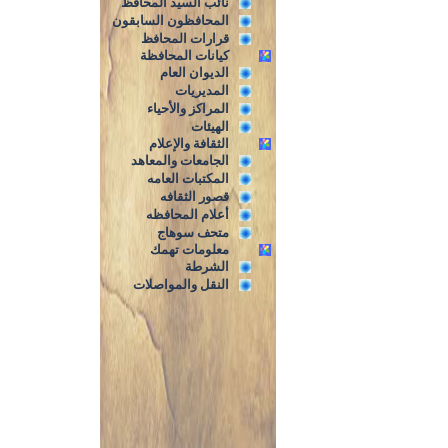
نائب السيد المحافظ
المحافظون السابقون
قرارات المحافظ
كيانات المحافظة
الديوان العام
المديريات
المراكز والأحياء
الهيئات
الثقافة والإعلام
الجامعات والمعاهد
المكتبات العامه
قصور الثقافه
أعلام المحافظه
متحف سوهاج
معلومات تهمك
الشرطة
النقل والمواصلات