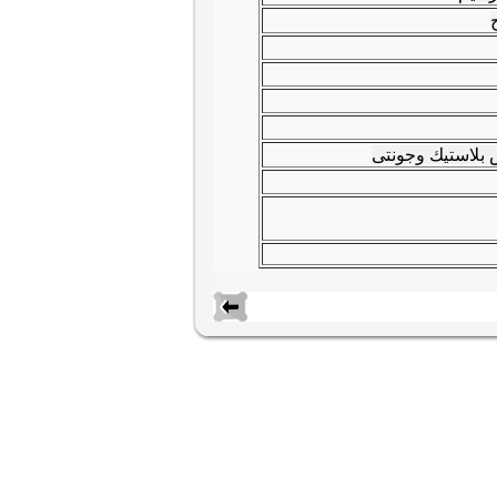
ج
س بلاستيك وجونتى