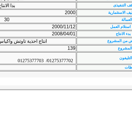
ف التنفيذى
بدا الانتا
2000
ليف الاستثمارية
30
لعمالة
2000/11/12
 استلام العمل
2008/04/01
بدء الانتاج
ض من المشروع
انتاج احذية تاوتش واكيا
139
المشروع
لتليفون
01275377702/ 01275377703
ظات