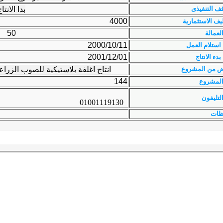
ف التنفيذى
بدا الانتا
4000
ليف الاستثمارية
50
لعمالة
2000/10/11
 استلام العمل
2001/12/01
بدء الانتاج
ض من المشروع
انتاج اغلفة بلاستيكية للصوب الزرا
144
المشروع
لتليفون
01001119130
ظات