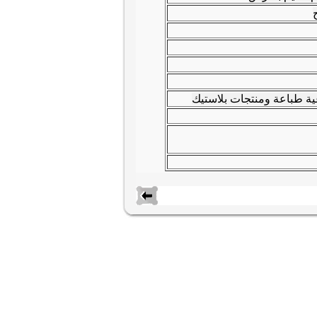
ج
عية طباعة ومنتجات بلاستيك