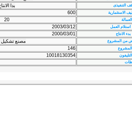
ف التنفيذى
بدا الانتا
600
ليف الاستثمارية
20
لعمالة
2003/03/12
 استلام العمل
2000/03/01
بدء الانتاج
ض من المشروع
مصنع تشكيل 
146
المشروع
10018130354
لتليفون
ظات