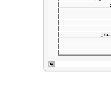
ج
معادن