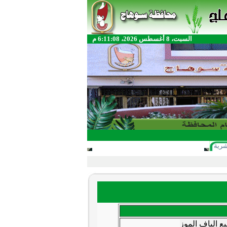
السبت، 8 أغسطس 2026، 6:11:08 م
شرية
ع الياف الموز