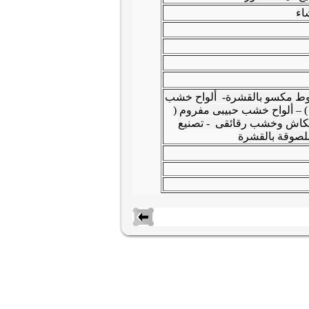
اء
لوط مكسو بالقشرة- ألواح خشب
) – ألواح خشب حبيبى مفروم (
لكاش وخشب رقائقى - تصنيع