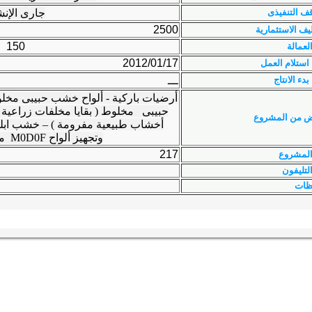
ف التنفيذى
جارى الإنش
2500
ليف الاستثمارية
150
لعمالة
2012/01/17
 استلام العمل
بدء الانتاج
ـــ
أرضيات باركية - ألواح خشب حبيبى مخ
حبيبى مخلوط ( بقايا مخلفات زراعية 
ض من المشروع
أخشاب طبيعية مفرومة ) – خشب اب
وتجهيز ألواح M0D0F ملصوقة بالقشرة
217
المشروع
لتليفون
ظات