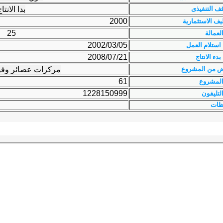
ف التنفيذى
بدا الانتا
2000
ليف الاستثمارية
25
لعمالة
2002/03/05
 استلام العمل
2008/07/21
بدء الانتاج
ض من المشروع
مركزات عصائر وفو
61
المشروع
1228150999
لتليفون
ظات