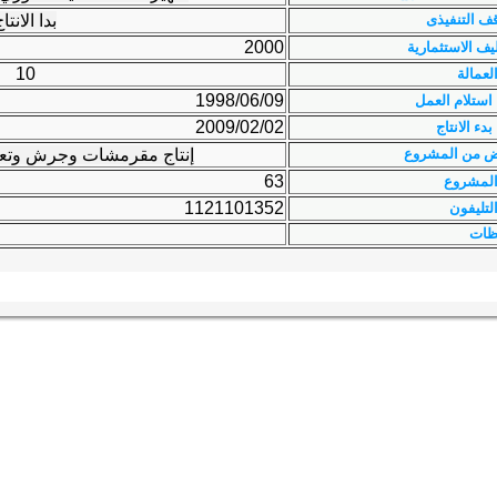
ف التنفيذى
بدا الانتا
2000
ليف الاستثمارية
10
لعمالة
1998/06/09
 استلام العمل
2009/02/02
بدء الانتاج
ض من المشروع
إنتاج مقرمشات وجرش وتعب
63
المشروع
1121101352
لتليفون
ظات